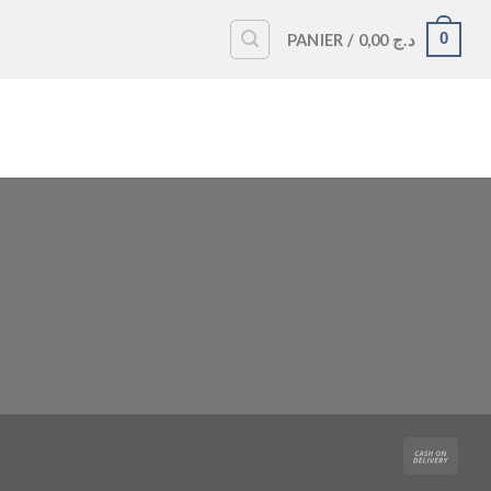
0
PANIER /
0,00
د.ج