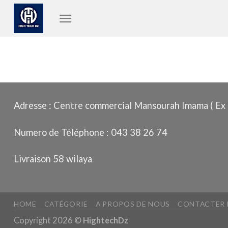
Passer
au
contenu
Adresse : Centre commercial Mansourah Imama ( Ex 
Numero de Téléphone : 043 38 26 74
Livraison 58 wilaya
HOME
CATÉGORIE
A PROPOS DE NOUS
CONTACTER
Copyright 2026 ©
HightechDz