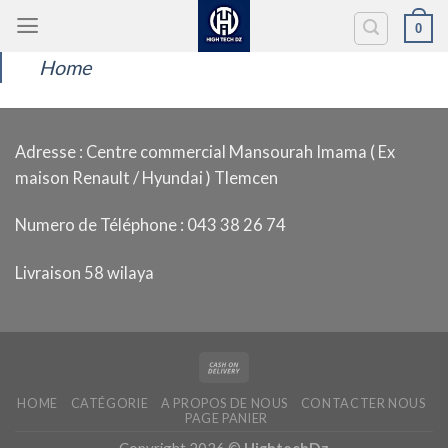
Passer
0
au
contenu
Home
Adresse : Centre commercial Mansourah Imama ( Ex
maison Renault / Hyundai ) Tlemcen
Numero de Téléphone : 043 38 26 74
Livraison 58 wilaya
HOME
CATÉGORIE
A PROPOS DE NOUS
CONTACTER NOUS
PAGE PANIER
Copyright 2026 ©
HightechDz