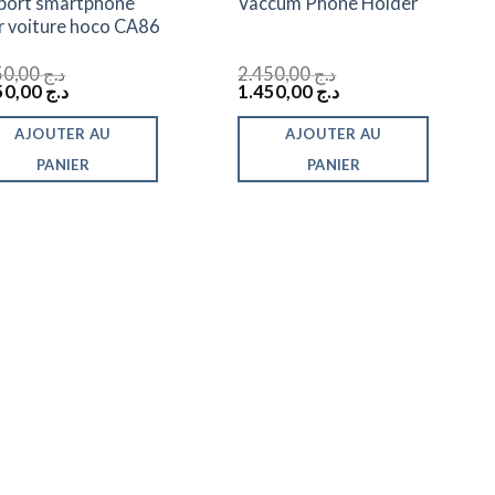
port smartphone
Vaccum Phone Holder
r voiture hoco CA86
1.450,00
د.ج
2.450,00
د.ج
Le
Le
Le
1.250,00
د.ج
1.450,00
د.ج
prix
prix
prix
al
actuel
initial
actuel
AJOUTER AU
AJOUTER AU
t :
est :
était :
est :
د.ج 1.450,00.
د.ج 2.450,00.
د.ج 1.250,00.
د.ج 1.450,00.
PANIER
PANIER