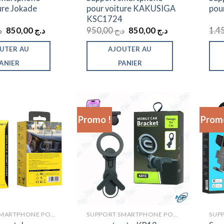
ure Jokade
pour voiture KAKUSIGA
pou
KSC1724
Le
Le
Le
Le
د
850,00
د.ج
950,00
د.ج
850,00
د.ج
prix
prix
prix
prix
initial
actuel
initial
actuel
UTER AU
AJOUTER AU
était :
est :
était :
est :
د.ج 850,00.
د.ج 950,00.
د.ج 850,00.
د.ج 950,00.
ANIER
PANIER
Promo !
Promo
SUPPORT SMARTPHONE POUR VOITURE
SUPPORT SMARTPHONE POUR VOITURE