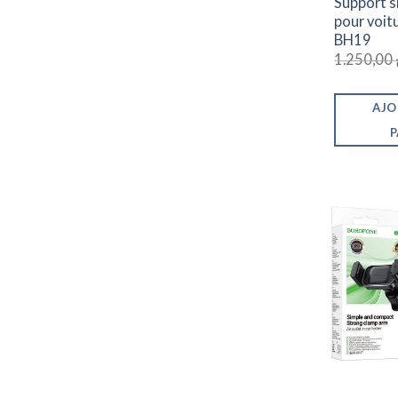
Support 
pour voit
BH19
1.250,00
AJO
P