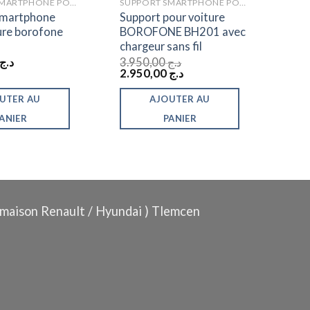
SUPPORT SMARTPHONE POUR VOITURE
SUPPORT SMARTPHONE POUR VOITURE
smartphone
Support pour voiture
ure borofone
BOROFONE BH201 avec
chargeur sans fil
د.ج
3.950,00
د.ج
Le
Le
2.950,00
د.ج
prix
prix
initial
actuel
UTER AU
AJOUTER AU
était :
est :
د.ج 2.950,00.
د.ج 3.950,00.
ANIER
PANIER
maison Renault / Hyundai ) Tlemcen