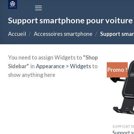
Passer
au
Support smartphone pour voiture
contenu
Accueil
/
Accessoires smartphone
/
Support smar
You need to assign Widgets to
"Shop
Sidebar"
in
Appearance > Widgets
to
Promo !
show anything here
Support 