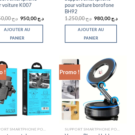
r voiture K007
pour voiture borofone
BH92
Le
Le
Le
Le
1.450,00
د.ج
950,00
د.ج
1.250,00
د.ج
980,00
د.ج
prix
prix
prix
prix
initial
actuel
initial
actuel
AJOUTER AU
AJOUTER AU
était :
est :
était :
est :
د.ج 1.250,00.
د.ج 950,00.
د.ج 1.450,00.
PANIER
PANIER
 !
Promo !
SUPPORT SMARTPHONE POUR VOITURE
SUPPORT SMARTPHONE POUR VOITURE