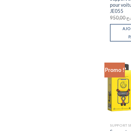
pour voit
JE055
950,00
.ج
AJO
P
Promo !