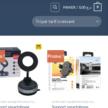
0
PANIER /
0,00
د.ج
 !
Promo !
SUPPORT SMARTPHONE POUR VOITURE
SUPPORT SMARTPHONE POUR VOITURE
port smartphone
Support smartphone