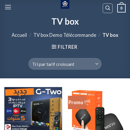
Passer
0
au
contenu
TV box
Accueil
/
TV box Demo Télécommande
/
TV box
FILTRER
Promo !