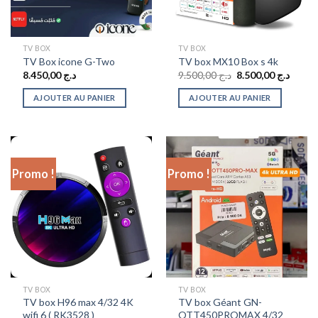
TV BOX
TV BOX
TV Box icone G-Two
TV box MX10 Box s 4k
Le
Le
8.450,00
د.ج
9.500,00
د.ج
8.500,00
د.ج
prix
prix
initial
actuel
AJOUTER AU PANIER
AJOUTER AU PANIER
était :
est :
د.ج 9.500,00.
Promo !
Promo !
TV BOX
TV BOX
TV box H96 max 4/32 4K
TV box Géant GN-
wifi 6 ( RK3528 )
OTT450PROMAX 4/32