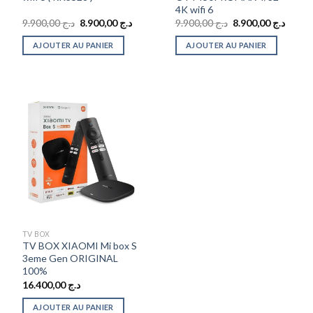
4K wifi 6
Le
Le
Le
Le
9.900,00
د.ج
8.900,00
د.ج
9.900,00
د.ج
8.900,00
د.ج
prix
prix
prix
prix
initial
actuel
initial
actuel
AJOUTER AU PANIER
AJOUTER AU PANIER
était :
est :
était :
est :
د.ج 9.900,00.
د.ج 8.900,00.
د.ج 9.900,00.
TV BOX
TV BOX XIAOMI Mi box S
3eme Gen ORIGINAL
100%
16.400,00
د.ج
AJOUTER AU PANIER