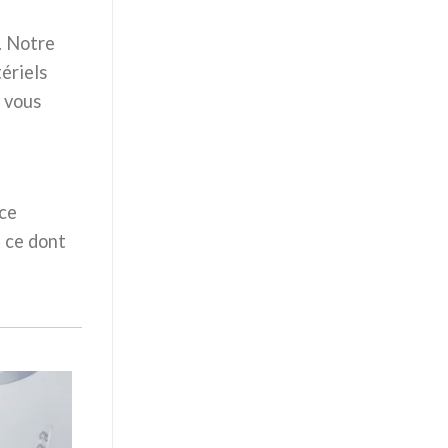
. Notre
ériels
 vous
ice
t ce dont