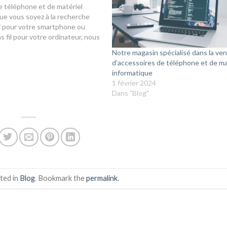
e téléphone et de matériel
ue vous soyez à la recherche
i pour votre smartphone ou
s fil pour votre ordinateur, nous
vous faut.Nous comprenons
Notre magasin spécialisé dans la ve
s accessoires pour compléter
d’accessoires de téléphone et de ma
ce technologique. Que…
informatique
1 février 2024
Dans "Blog"
ted in
Blog
. Bookmark the
permalink
.