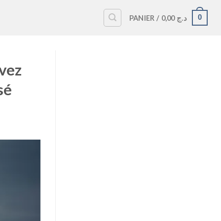
0
PANIER /
0,00
د.ج
uvez
sé