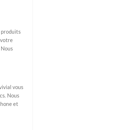
 produits
 votre
. Nous
ivial vous
ics. Nous
phone et