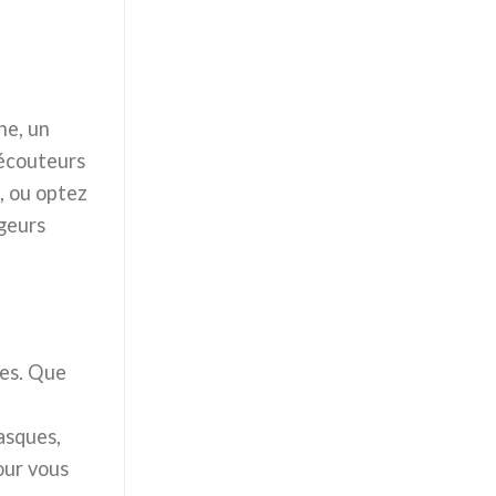
ne, un
 écouteurs
, ou optez
geurs
ues. Que
asques,
our vous