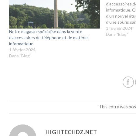
d'accessoires d
informatique. Q
d'un nouvel étu
d'une souris san
avons ce qu'il 
1 février 2024
Notre magasin spécialisé dans la vente
l'importance de
Dans "Blog"
d’accessoires de téléphone et de matériel
votre expérien
informatique
1 février 2024
Dans "Blog"
This entry was pos
HIGHTECHDZ.NET