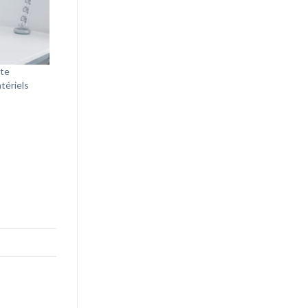
nte
tériels