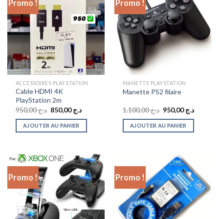
Promo !
Promo !
ACCESSOIRES PLAYSTATION
MANETTE PLAYSTATION
Cable HDMI 4K
Manette PS2 filaire
PlayStation 2m
Le
Le
Le
Le
950,00
د.ج
850,00
د.ج
1.100,00
د.ج
950,00
د.ج
prix
prix
prix
prix
initial
actuel
initial
actuel
AJOUTER AU PANIER
AJOUTER AU PANIER
était :
est :
était :
est :
د.ج 1.100,00.
د.ج 850,00.
د.ج 950,00.
Promo !
Promo !