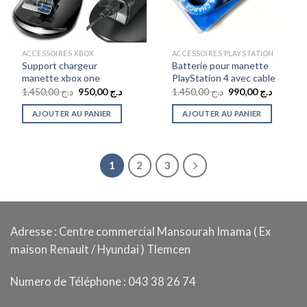
ACCESSOIRES XBOX
ACCESSOIRES PLAYSTATION
Support chargeur
Batterie pour manette
manette xbox one
PlayStation 4 avec cable
Le
Le
Le
Le
1.450,00
د.ج
950,00
د.ج
1.450,00
د.ج
990,00
د.ج
prix
prix
prix
prix
initial
actuel
initial
actuel
AJOUTER AU PANIER
AJOUTER AU PANIER
était :
est :
était :
est :
د.ج 1.450,00.
د.ج 950,00.
د.ج 1.450,00.
1
2
3
Adresse : Centre commercial Mansourah Imama ( Ex
maison Renault / Hyundai ) Tlemcen
Numero de Téléphone : 043 38 26 74