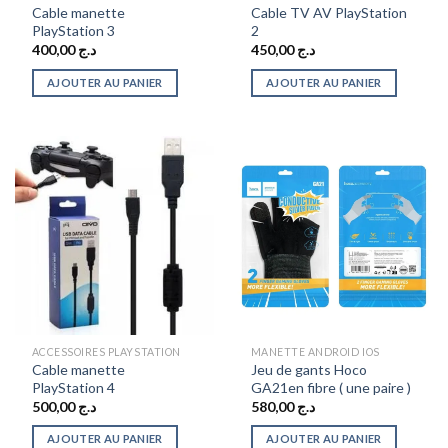
Cable manette
Cable TV AV PlayStation
PlayStation 3
2
400,00
د.ج
450,00
د.ج
AJOUTER AU PANIER
AJOUTER AU PANIER
ACCESSOIRES PLAYSTATION
MANETTE ANDROID IOS
Cable manette
Jeu de gants Hoco
PlayStation 4
GA21en fibre ( une paire )
500,00
د.ج
580,00
د.ج
AJOUTER AU PANIER
AJOUTER AU PANIER