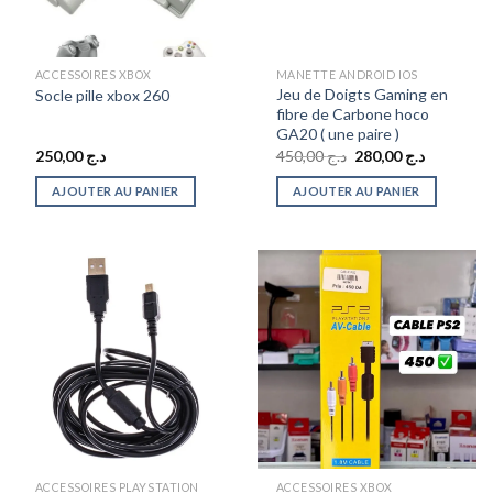
ACCESSOIRES XBOX
MANETTE ANDROID IOS
Jeu de Doigts Gaming en
Socle pille xbox 260
fibre de Carbone hoco
GA20 ( une paire )
Le
Le
250,00
د.ج
450,00
د.ج
280,00
د.ج
prix
prix
initial
actuel
AJOUTER AU PANIER
AJOUTER AU PANIER
était :
est :
د.ج 450,00.
ACCESSOIRES PLAYSTATION
ACCESSOIRES XBOX