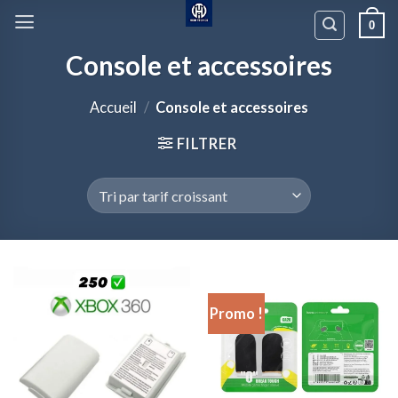
Passer
0
au
contenu
Console et accessoires
Accueil
/
Console et accessoires
FILTRER
Promo !