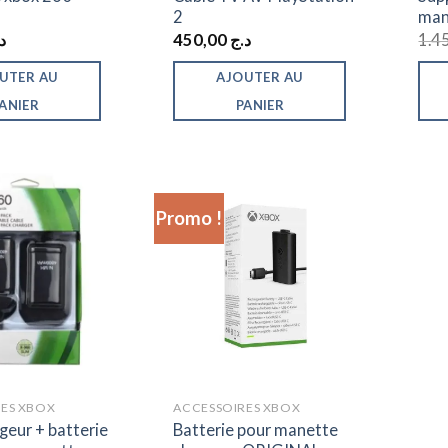
2
man
د
450,00
د.ج
UTER AU
AJOUTER AU
ANIER
PANIER
Promo !
ES XBOX
ACCESSOIRES XBOX
geur + batterie
Batterie pour manette