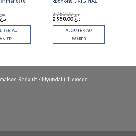
our manette
xbox one ORIGINAL
د.ج
3.950,00
د.ج
Le
Le
Le
د.ج
2.950,00
د.ج
prix
prix
prix
actuel
initial
actuel
UTER AU
AJOUTER AU
est :
était :
est :
د.ج 2.950,00.
د.ج 3.950,00.
د.ج 1.650,00.
د.ج 1.950,00.
ANIER
PANIER
maison Renault / Hyundai ) Tlemcen