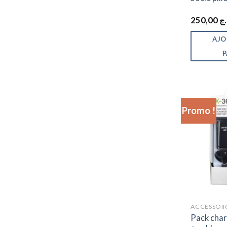
250,00
.ج
AJO
P
Promo !
ACCESSOIR
Pack char