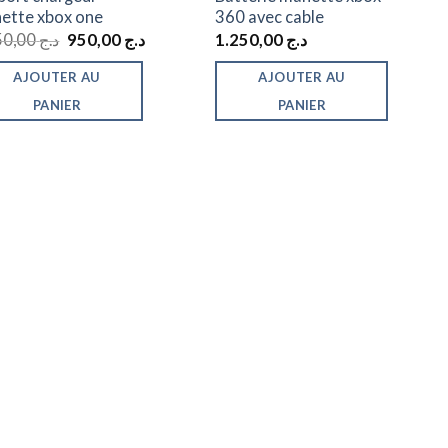
ette xbox one
360 avec cable
Le
Le
1.450,00
د.ج
950,00
د.ج
1.250,00
د.ج
prix
prix
initial
actuel
AJOUTER AU
AJOUTER AU
était :
est :
د.ج 950,00.
د.ج 1.450,00.
PANIER
PANIER