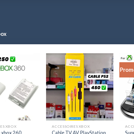
box
Promo
ES XBOX
ACCESSOIRES XBOX
ACC
Cable TV AV PlayStation
Sup
le xbox 260