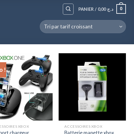
0
PANIER /
0,00
د.ج
 !
ESSOIRES XBOX
ACCESSOIRES XBOX
port chargeur
Batterie manette xbox