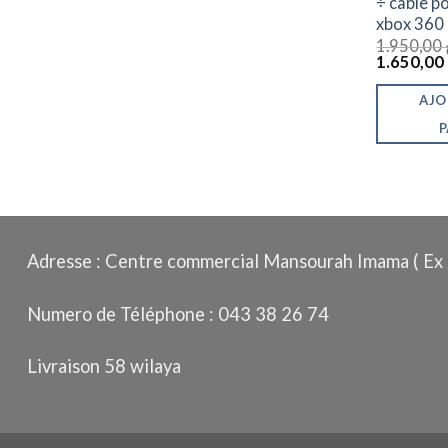
÷ cable p
xbox 360
1.950,00
Le
1.650,00
prix
initial
AJO
était :
P
Adresse : Centre commercial Mansourah Imama ( Ex 
Numero de Téléphone : 043 38 26 74
Livraison 58 wilaya