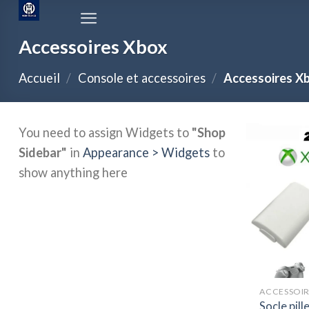
Passer
au
Accessoires Xbox
contenu
Accueil
/
Console et accessoires
/
Accessoires X
You need to assign Widgets to
"Shop
Sidebar"
in
Appearance > Widgets
to
show anything here
ACCESSOIR
Socle pil