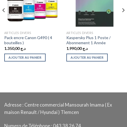
ARTICLES DIVERS
ARTICLES DIVERS
Pack encre Canon G490 ( 4
Kaspersky Plus 1 Poste /
bouteilles )
Abonnement 1 Année
1.350,00
د.ج
1.990,00
د.ج
AJOUTER AU PANIER
AJOUTER AU PANIER
د.ج 2.450,00.
Adresse : Centre commercial Mansourah Imama ( Ex
maison Renault / Hyundai ) Tlemcen
Numero de Téléphone : 043 38 26 74