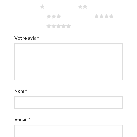
1 étoile sur 5
2 étoiles sur 5
3 étoiles sur 5
4 étoiles sur 5
5 étoiles sur 5
Votre avis
*
Nom
*
E-mail
*