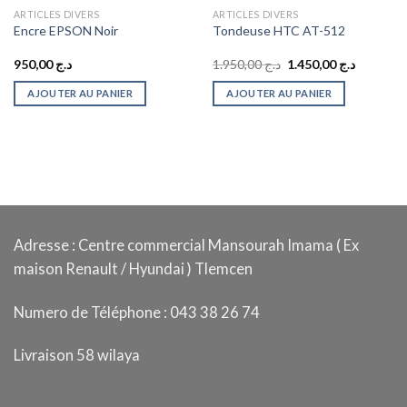
ARTICLES DIVERS
ARTICLES DIVERS
Encre EPSON Noir
Tondeuse HTC AT-512
Le
Le
950,00
د.ج
1.950,00
د.ج
1.450,00
د.ج
prix
prix
initial
actuel
AJOUTER AU PANIER
AJOUTER AU PANIER
était :
est :
د.ج 1.950,00.
Adresse : Centre commercial Mansourah Imama ( Ex
maison Renault / Hyundai ) Tlemcen
Numero de Téléphone : 043 38 26 74
Livraison 58 wilaya