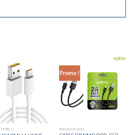
Promo !
 TYPE-C
PROMOTION