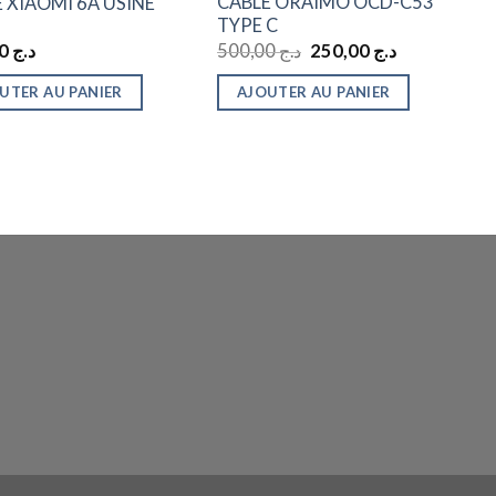
CABLE ORAIMO OCD-C53
 XIAOMI 6A USINE
TYPE C
Le
Le
500,00
د.ج
500,00
د.ج
250,00
د.ج
prix
prix
initial
actuel
UTER AU PANIER
AJOUTER AU PANIER
était :
est :
د.ج 250,00.
د.ج 500,00.