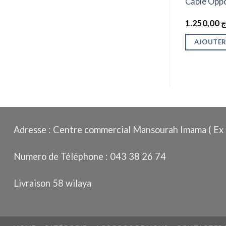
SC-805 TYPE-
CABLE OPPO 2A TYPE C
Cable Opp
ORIGINAL
500,00
د.ج
1.250,00
ج
ANIER
AJOUTER AU PANIER
AJOUTER
Adresse : Centre commercial Mansourah Imama ( Ex 
Numero de Téléphone : 043 38 26 74
Livraison 58 wilaya