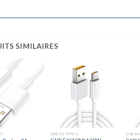
ITS SIMILAIRES
-C
USB TO TYPE-C
USB TO