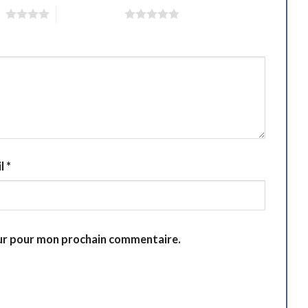
 5
5 étoiles sur 5
il
*
eur pour mon prochain commentaire.