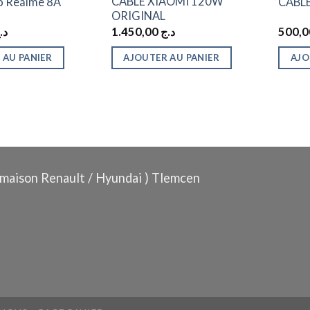
CABLE XIAOMI 120W
o Realme 8A
CABLE
ORIGINAL
د.
1.450,00
د.ج
 AU PANIER
AJOUTER AU PANIER
AJO
maison Renault / Hyundai ) Tlemcen