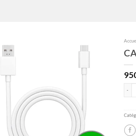
Accue
CA
quan
Catég