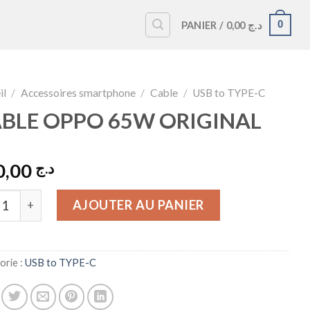
0
PANIER /
0,00
د.ج
il
/
Accessoires smartphone
/
Cable
/
USB to TYPE-C
BLE OPPO 65W ORIGINAL
950,00
د.ج
tité de CABLE OPPO 65W ORIGINAL
AJOUTER AU PANIER
orie :
USB to TYPE-C