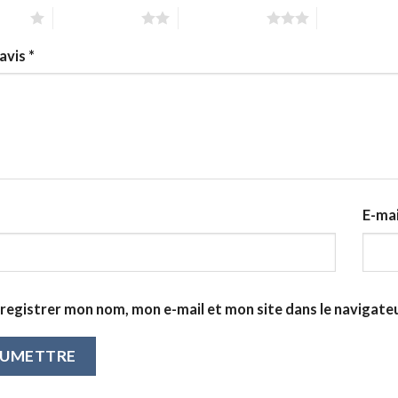
 sur 5
2 étoiles sur 5
3 étoiles sur 5
4 étoiles sur
avis
*
E-ma
registrer mon nom, mon e-mail et mon site dans le navigat