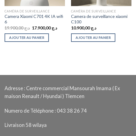
CAMÉRA DE SURVEILLANCE
CAMÉRA DE SURVEILLANCE
Camera Xiaomi C701 4K IA wifi
Camera de surveillance xiaomi
6
C100
Le
Le
19.900,00
د.ج
17.900,00
د.ج
10.900,00
د.ج
prix
prix
initial
actuel
AJOUTER AU PANIER
AJOUTER AU PANIER
était :
est :
د.ج 17.900,00.
د.ج 19.900,00.
د.ج 6.500,00.
Adresse : Centre commercial Mansourah Imama ( Ex
maison Renault / Hyundai ) Tlemcen
Numero de Téléphone : 043 38 26 74
Livraison 58 wilaya