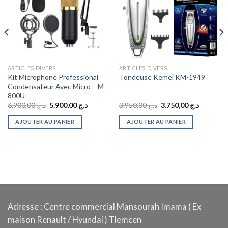
ARTICLES DIVERS
ARTICLES DIVERS
Kit Microphone Professional
Tondeuse Kemei KM-1949
Condensateur Avec Micro – M-
800U
Le
Le
Le
Le
6.900,00
د.ج
5.900,00
د.ج
3.950,00
د.ج
3.750,00
د.ج
prix
prix
prix
prix
initial
actuel
initial
actuel
AJOUTER AU PANIER
AJOUTER AU PANIER
était :
est :
était :
est :
د.ج 3.950,00.
د.ج 5.900,00.
د.ج 6.900,00.
Adresse : Centre commercial Mansourah Imama ( Ex
maison Renault / Hyundai ) Tlemcen