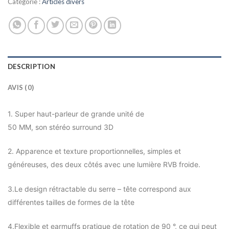
était :
est :
Catégorie :
Articles divers
د.ج 4.750,00.
د.ج 4.950,00.
DESCRIPTION
AVIS (0)
1. Super haut-parleur de grande unité de
50 MM, son stéréo surround 3D
2. Apparence et texture proportionnelles, simples et
généreuses, des deux côtés avec une lumière RVB froide.
3.Le design rétractable du serre – tête correspond aux
différentes tailles de formes de la tête
4.Flexible et earmuffs pratique de rotation de 90 °, ce qui peut