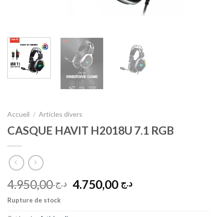
Accueil
/
Articles divers
CASQUE HAVIT H2018U 7.1 RGB
Le
Le
4.950,00
4.750,00
د.ج
د.ج
prix
prix
Rupture de stock
initial
actuel