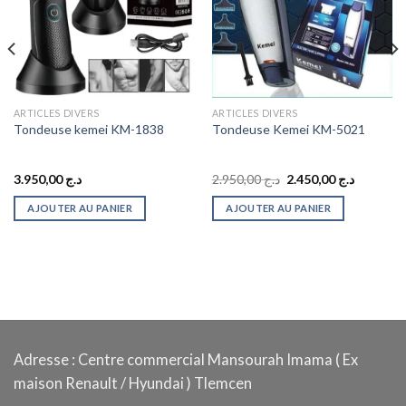
ARTICLES DIVERS
ARTICLES DIVERS
Tondeuse kemei KM-1838
Tondeuse Kemei KM-5021
Le
Le
3.950,00
د.ج
2.950,00
د.ج
2.450,00
د.ج
prix
prix
initial
actuel
AJOUTER AU PANIER
AJOUTER AU PANIER
était :
est :
د.ج 2.950,00.
د.ج 4.750,00.
Adresse : Centre commercial Mansourah Imama ( Ex
maison Renault / Hyundai ) Tlemcen