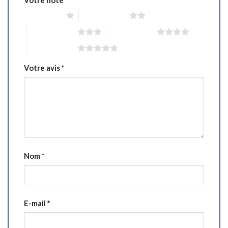
1 étoile sur 5
2 étoiles sur 5
3 étoiles sur 5
4 étoiles sur 5
5 étoiles sur 5
Votre avis
*
Nom
*
E-mail
*