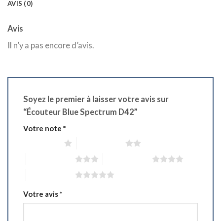
AVIS (0)
Avis
Il n’y a pas encore d’avis.
Soyez le premier à laisser votre avis sur
“Écouteur Blue Spectrum D42”
Votre note
*
1 étoile sur 5
2 étoiles sur 5
3 étoiles sur 5
4 étoiles sur 5
5 étoiles sur 5
Votre avis
*