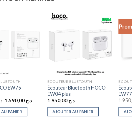
Prom
BLUETOUTH
ECOUTEUR BLUETOUTH
ECOUT
Écouteur Bluetooth HOCO
Écout
OCO EW75
EW04 plus
EW7
Le
Le
د.
1.590,00
د.ج
1.950,00
د.ج
prix
prix
initial
actuel
 AU PANIER
AJOUTER AU PANIER
AJO
était :
est :
د.ج 1.590,00.
د.ج 1.950,00.