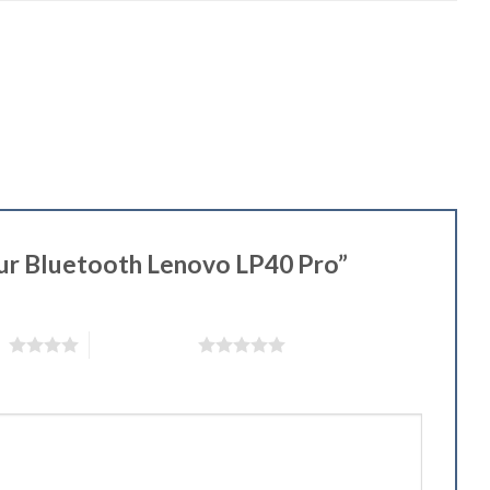
teur Bluetooth Lenovo LP40 Pro”
 5
5 étoiles sur 5