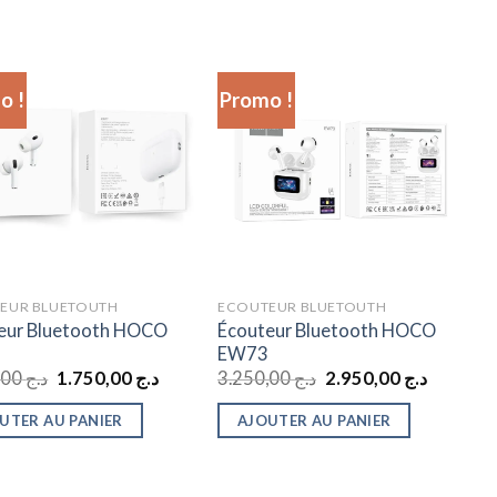
o !
Promo !
EUR BLUETOUTH
ECOUTEUR BLUETOUTH
eur Bluetooth HOCO
Écouteur Bluetooth HOCO
7
EW73
Le
Le
Le
Le
1.950,00
د.ج
1.750,00
د.ج
3.250,00
د.ج
2.950,00
د.ج
prix
prix
prix
prix
initial
actuel
initial
actuel
UTER AU PANIER
AJOUTER AU PANIER
était :
est :
était :
est :
د.ج 3.250,00.
د.ج 1.750,00.
د.ج 1.950,00.