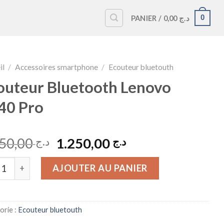
0
PANIER /
0,00
د.ج
il
/
Accessoires smartphone
/
Ecouteur bluetouth
outeur Bluetooth Lenovo
40 Pro
Le
Le
1.750,00
1.250,00
د.ج
د.ج
prix
prix
ité de Écouteur Bluetooth Lenovo LP40 Pro
initial
actuel
AJOUTER AU PANIER
était :
est :
د.ج 1.250,00.
د.ج 1.750,00.
orie :
Ecouteur bluetouth