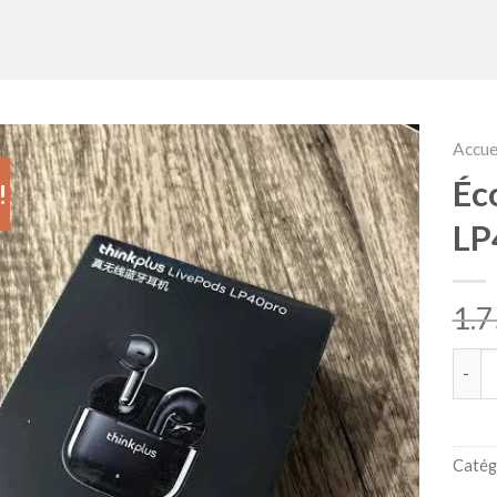
Accue
Éc
!
LP
quant
Catég