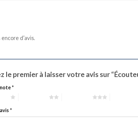
s encore d’avis.
z le premier à laisser votre avis sur “Écou
 note
*
 sur 5
2 étoiles sur 5
3 étoiles sur 5
4 étoiles sur
avis
*