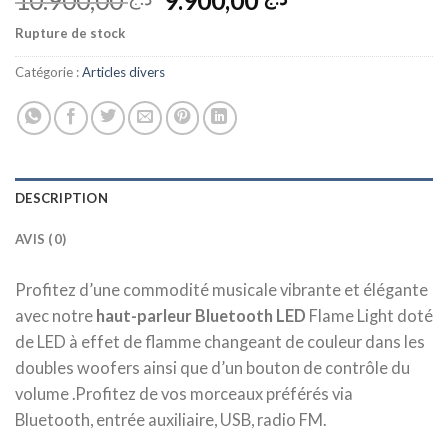
10.900,00
9.900,00
prix
prix
Rupture de stock
initial
actuel
était :
est :
Catégorie :
Articles divers
د.ج 9.900,00.
د.ج 10.900,00.
DESCRIPTION
AVIS (0)
Profitez d’une commodité musicale vibrante et élégante
avec notre
haut-parleur Bluetooth LED
Flame Light doté
de LED à effet de flamme changeant de couleur dans les
doubles woofers ainsi que d’un bouton de contrôle du
volume .Profitez de vos morceaux préférés via
Bluetooth, entrée auxiliaire, USB, radio FM.