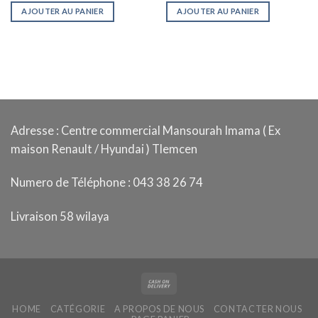
initial
actuel
AJOUTER AU PANIER
AJOUTER AU PANIER
était :
est :
د.ج 1.950,00.
د.ج 2.450,00.
د.ج 2.450,00.
Adresse : Centre commercial Mansourah Imama ( Ex
maison Renault / Hyundai ) Tlemcen
Numero de Téléphone : 043 38 26 74
Livraison 58 wilaya
HOME
CATÉGORIE
A PROPOS DE NOUS
CONTACTER NOUS