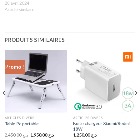
28 avril 2024
Article similaire
PRODUITS SIMILAIRES
Promo !
ARTICLES DIVERS
ARTICLES DIVERS
Boite chargeur Xiaomi/Redmi
Table Pc portable
18W
Le
Le
2.450,00
د.ج
1.950,00
د.ج
1.250,00
د.ج
prix
prix