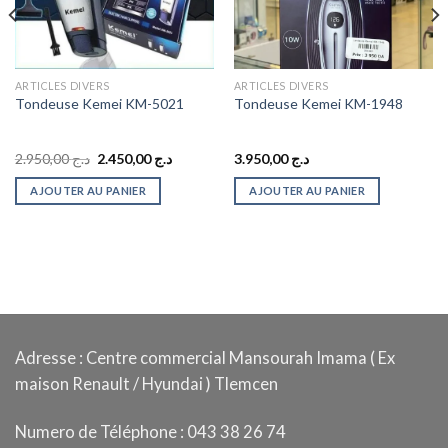
ARTICLES DIVERS
ARTICLES DIVERS
Tondeuse Kemei KM-5021
Tondeuse Kemei KM-1948
Le
Le
2.950,00
د.ج
2.450,00
د.ج
3.950,00
د.ج
prix
prix
initial
actuel
AJOUTER AU PANIER
AJOUTER AU PANIER
était :
est :
د.ج 2.450,00.
د.ج 2.950,00.
د.ج 5.900,00.
Adresse : Centre commercial Mansourah Imama ( Ex
maison Renault / Hyundai ) Tlemcen
Numero de Téléphone : 043 38 26 74