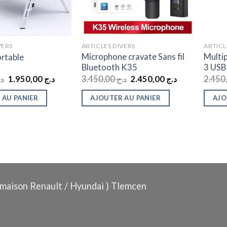
VERS
ARTICLES DIVERS
ARTICL
Microphone cravate Sans fil
Multip
ortable
Bluetooth K35
3 USB
Le
Le
Le
Le
د.
1.950,00
د.ج
3.450,00
د.ج
2.450,00
د.ج
prix
prix
prix
prix
initial
actuel
initial
actuel
 AU PANIER
AJOUTER AU PANIER
AJO
était :
est :
était :
est :
د.ج 2.450,00.
د.ج 3.450,00.
د.ج 1.950,00.
د.ج 2.450,00.
maison Renault / Hyundai ) Tlemcen