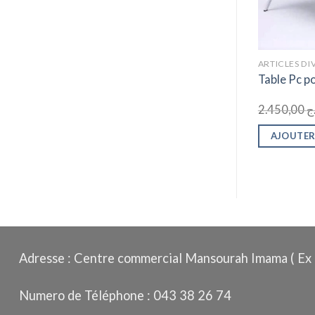
ARTICLES DIVERS
ARTICLES DI
rimante
Pack encre Brother T220 ( 4
Table Pc p
bouteilles )
1.950,00
د.ج
2.450,00
ج
ANIER
AJOUTER AU PANIER
AJOUTER
Adresse : Centre commercial Mansourah Imama ( Ex 
Numero de Téléphone : 043 38 26 74