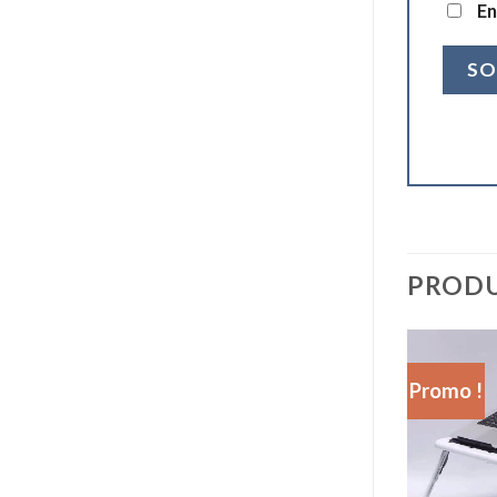
En
PRODU
Promo !