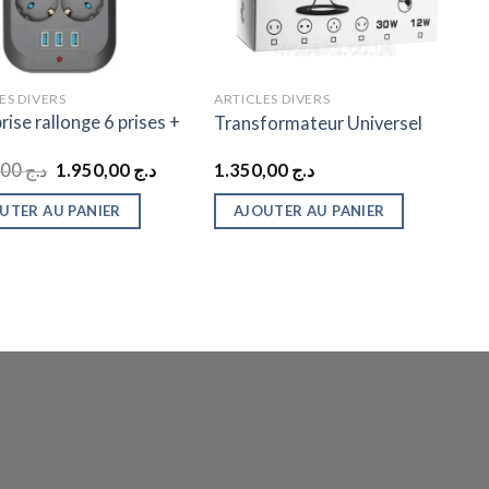
ES DIVERS
ARTICLES DIVERS
rise rallonge 6 prises +
Transformateur Universel
Le
Le
2.450,00
د.ج
1.950,00
د.ج
1.350,00
د.ج
prix
prix
initial
actuel
UTER AU PANIER
AJOUTER AU PANIER
était :
est :
د.ج 1.950,00.
د.ج 2.450,00.