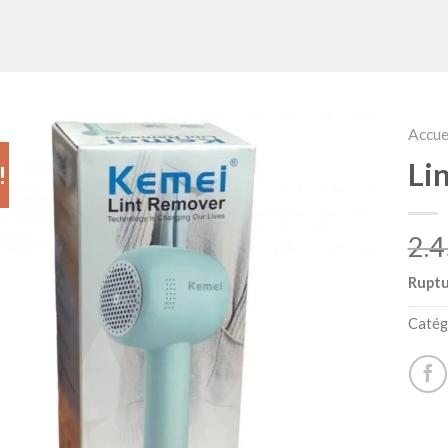
Accue
Li
!
Ruptu
Catég