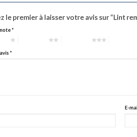
z le premier à laisser votre avis sur “Lint
 note
*
 sur 5
2 étoiles sur 5
3 étoiles sur 5
4 étoiles sur
avis
*
E-ma