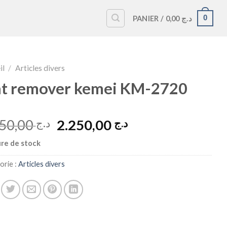
0
PANIER /
0,00
د.ج
il
/
Articles divers
nt remover kemei KM-2720
Le
Le
2.450,00
2.250,00
د.ج
د.ج
prix
prix
re de stock
initial
actuel
était :
est :
orie :
Articles divers
د.ج 2.250,00.
د.ج 2.450,00.