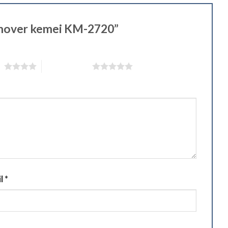
 remover kemei KM-2720”
 5
5 étoiles sur 5
il
*