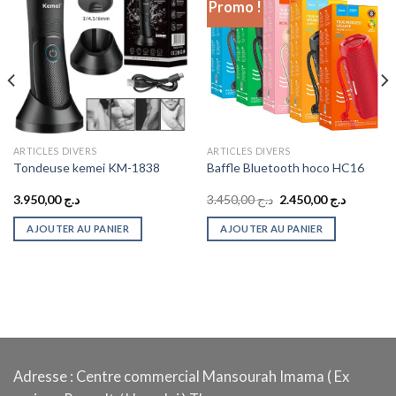
Promo !
ARTICLES DIVERS
ARTICLES DIVERS
Tondeuse kemei KM-1838
Baffle Bluetooth hoco HC16
Le
Le
3.950,00
د.ج
3.450,00
د.ج
2.450,00
د.ج
prix
prix
initial
actuel
AJOUTER AU PANIER
AJOUTER AU PANIER
était :
est :
د.ج 3.450,00.
Adresse : Centre commercial Mansourah Imama ( Ex