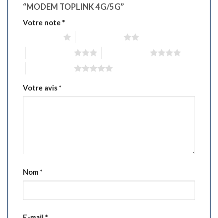
“MODEM TOPLINK 4G/5G”
Votre note
*
1 étoile sur 5
2 étoiles sur 5
3 étoiles sur 5
4 étoiles sur 5
5 étoiles sur 5
Votre avis
*
Nom
*
E-mail
*