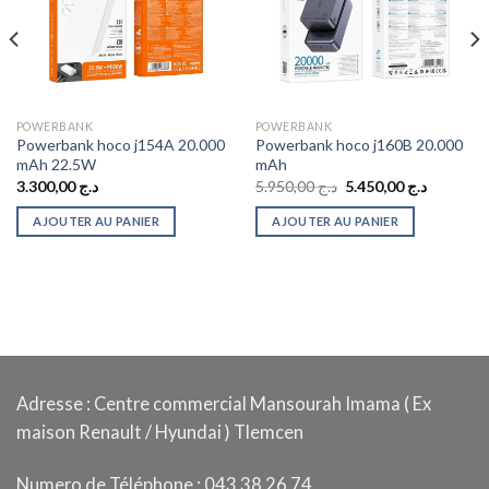
POWERBANK
POWERBANK
Powerbank hoco j154A 20.000
Powerbank hoco j160B 20.000
mAh 22.5W
mAh
Le
Le
3.300,00
د.ج
5.950,00
د.ج
5.450,00
د.ج
prix
prix
initial
actuel
AJOUTER AU PANIER
AJOUTER AU PANIER
était :
est :
د.ج 5.950,00.
د.ج 4.950,00.
Adresse : Centre commercial Mansourah Imama ( Ex
maison Renault / Hyundai ) Tlemcen
Numero de Téléphone : 043 38 26 74