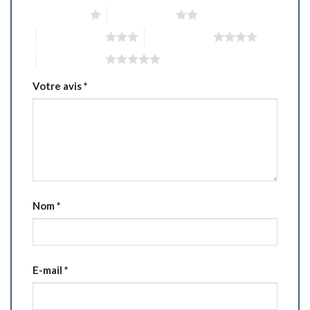
1 étoile sur 5
2 étoiles sur 5
3 étoiles sur 5
4 étoiles sur 5
5 étoiles sur 5
Votre avis
*
Nom
*
E-mail
*