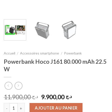
Accueil
/
Accessoires smartphone
/
Powerbank
Powerbank Hoco J161 80.000 mAh 22.5
W
Le
Le
11.900,00
9.900,00
د.ج
د.ج
prix
prix
quantité de Powerbank Hoco J161 80.000 mAh 22.5 W
initial
actuel
AJOUTER AU PANIER