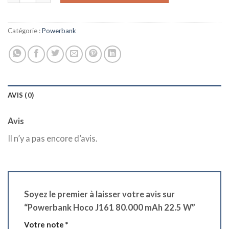
était :
est :
د.ج 9.900,00.
د.ج 11.900,00.
Catégorie :
Powerbank
AVIS (0)
Avis
Il n’y a pas encore d’avis.
Soyez le premier à laisser votre avis sur
“Powerbank Hoco J161 80.000 mAh 22.5 W”
Votre note
*