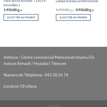
Pack encre Brother T220 ( 4
Lampe bureau professionnel
bouteilles )
Le
Le
1.950,00
د.ج
4.950,00
د.ج
3.950,00
د.ج
prix
prix
initial
actuel
AJOUTER AU PANIER
AJOUTER AU PANIER
était :
est :
د.ج 4.950,00.
Adresse : Centre commercial Mansourah Imama ( Ex
maison Renault / Hyundai ) Tlemcen
Numero de Téléphone : 043 38 26 74
Livraison 58 wilaya