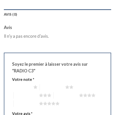
AVIS (0)
Avis
Il n’y a pas encore d’avis.
Soyez le premier à laisser votre avis sur
“RADIO C3”
Votre note
*
1 étoile sur 5
2 étoiles sur 5
3 étoiles sur 5
4 étoiles sur 5
5 étoiles sur 5
Votre avis
*