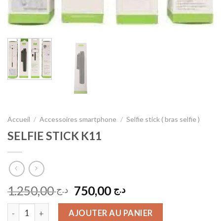
Accueil
/
Accessoires smartphone
/
Selfie stick ( bras selfie )
SELFIE STICK K11
Le
Le
1.250,00
750,00
د.ج
د.ج
prix
prix
quantité de SELFIE STICK K11
initial
actuel
AJOUTER AU PANIER