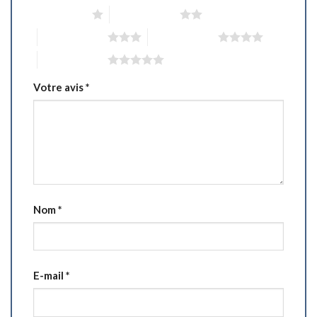
1 étoile sur 5
2 étoiles sur 5
3 étoiles sur 5
4 étoiles sur 5
5 étoiles sur 5
Votre avis
*
Nom
*
E-mail
*