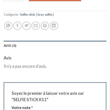
était :
est :
د.ج 750,00.
د.ج 1.250,00.
Catégorie :
Selfie stick ( bras selfie )
AVIS (0)
Avis
Il n’y a pas encore d’avis.
Soyez le premier à laisser votre avis sur
“SELFIE STICK K11”
Votre note
*