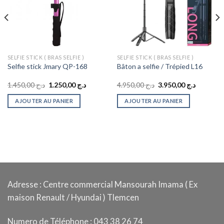
SELFIE STICK ( BRAS SELFIE )
SELFIE STICK ( BRAS SELFIE )
Selfie stick Jmary QP-168
Bâton a selfie / Trépied L16
Le
Le
Le
Le
1.450,00
د.ج
1.250,00
د.ج
4.950,00
د.ج
3.950,00
د.ج
prix
prix
prix
prix
initial
actuel
initial
actuel
AJOUTER AU PANIER
AJOUTER AU PANIER
était :
est :
était :
est :
د.ج 4.950,00.
د.ج 1.250,00.
د.ج 1.450,00.
Adresse : Centre commercial Mansourah Imama ( Ex
maison Renault / Hyundai ) Tlemcen
Numero de Téléphone : 043 38 26 74