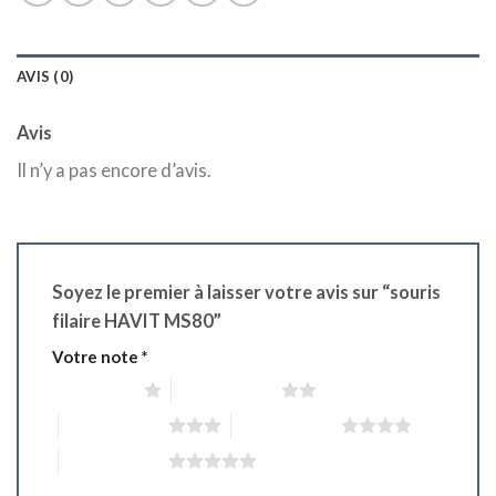
AVIS (0)
Avis
Il n’y a pas encore d’avis.
Soyez le premier à laisser votre avis sur “souris
filaire HAVIT MS80”
Votre note
*
1 étoile sur 5
2 étoiles sur 5
3 étoiles sur 5
4 étoiles sur 5
5 étoiles sur 5