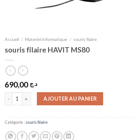
Accueil
/
Materiel informatique
/
souris filaire
souris filaire HAVIT MS80
690,00
د.ج
quantité de souris filaire HAVIT MS80
AJOUTER AU PANIER
Catégorie :
souris filaire