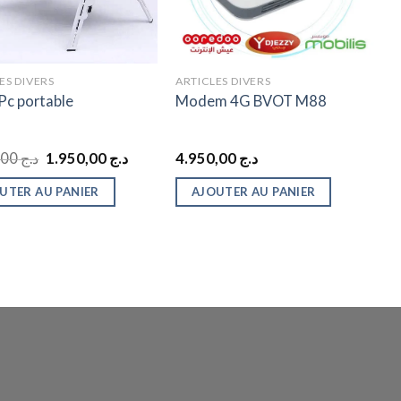
ES DIVERS
ARTICLES DIVERS
Pc portable
Modem 4G BVOT M88
Le
Le
2.450,00
د.ج
1.950,00
د.ج
4.950,00
د.ج
prix
prix
initial
actuel
UTER AU PANIER
AJOUTER AU PANIER
était :
est :
د.ج 1.950,00.
د.ج 2.450,00.