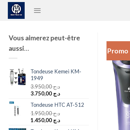
Passer
au
contenu
Vous aimerez peut-être
aussi…
Promo 
Tondeuse Kemei KM-
1949
3.950,00
د.ج
Le
Le
3.750,00
د.ج
prix
prix
Tondeuse HTC AT-512
initial
actuel
1.950,00
د.ج
était :
est :
Le
Le
1.450,00
د.ج
د.ج 3.750,00.
د.ج 3.950,00.
prix
prix