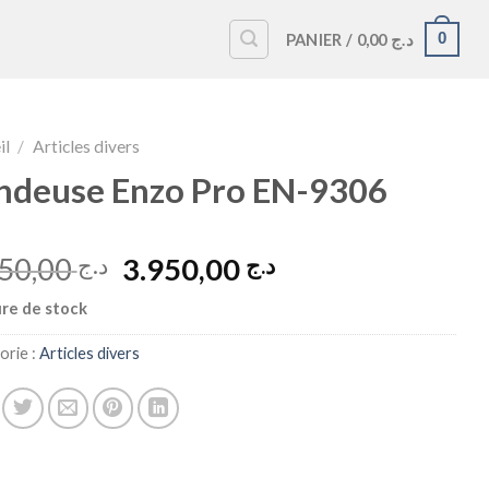
0
PANIER /
0,00
د.ج
il
/
Articles divers
ndeuse Enzo Pro EN-9306
Le
Le
4.450,00
3.950,00
د.ج
د.ج
prix
prix
re de stock
initial
actuel
était :
est :
orie :
Articles divers
د.ج 3.950,00.
د.ج 4.450,00.