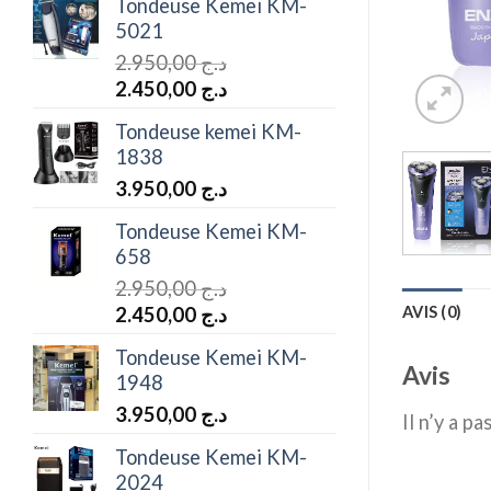
Tondeuse Kemei KM-
initial
actuel
5021
était :
est :
2.950,00
د.ج
د.ج 1.450,00.
د.ج 1.950,00.
Le
Le
2.450,00
د.ج
prix
prix
Tondeuse kemei KM-
initial
actuel
1838
était :
est :
3.950,00
د.ج
د.ج 2.450,00.
د.ج 2.950,00.
Tondeuse Kemei KM-
658
2.950,00
د.ج
Le
Le
AVIS (0)
2.450,00
د.ج
prix
prix
Tondeuse Kemei KM-
initial
actuel
Avis
1948
était :
est :
3.950,00
د.ج
د.ج 2.450,00.
د.ج 2.950,00.
Il n’y a pa
Tondeuse Kemei KM-
2024