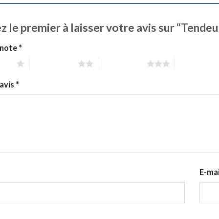
z le premier à laisser votre avis sur “Tend
 note
*
 sur 5
2 étoiles sur 5
3 étoiles sur 5
4 étoiles sur
avis
*
E-ma