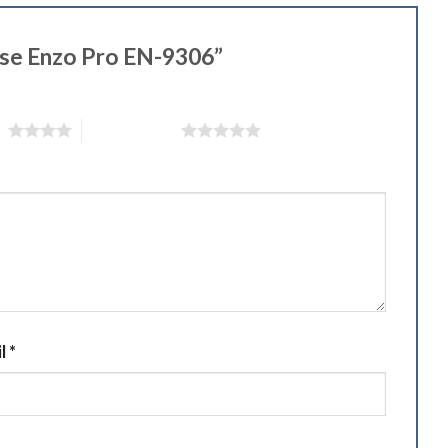
euse Enzo Pro EN-9306”
 5
5 étoiles sur 5
il
*