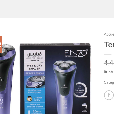
Accue
Te
!
Ruptu
Catég