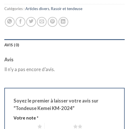
د.ج 2.450,00.
د.ج 2.950,00.
Catégories :
Articles divers
,
Rasoir et tendeuse
AVIS (0)
Avis
Il n’y a pas encore d’avis.
Soyez le premier à laisser votre avis sur
“Tondeuse Kemei KM-2024”
Votre note
*
1 étoile sur 5
2 étoiles sur 5