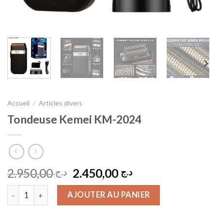
Accueil
/
Articles divers
Tondeuse Kemei KM-2024
Le
Le
2.950,00
2.450,00
د.ج
د.ج
prix
prix
quantité de Tondeuse Kemei KM-2024
initial
actuel
AJOUTER AU PANIER
était :
est :