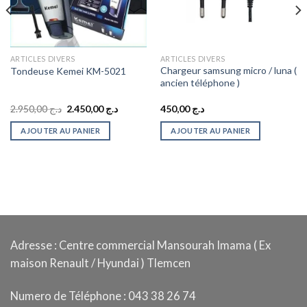
ARTICLES DIVERS
ARTICLES DIVERS
Chargeur samsung micro / luna (
Tondeuse Kemei KM-5021
ancien téléphone )
Le
Le
2.950,00
د.ج
2.450,00
د.ج
450,00
د.ج
prix
prix
initial
actuel
AJOUTER AU PANIER
AJOUTER AU PANIER
était :
est :
د.ج 2.450,00.
د.ج 2.950,00.
Adresse : Centre commercial Mansourah Imama ( Ex
maison Renault / Hyundai ) Tlemcen
Numero de Téléphone : 043 38 26 74