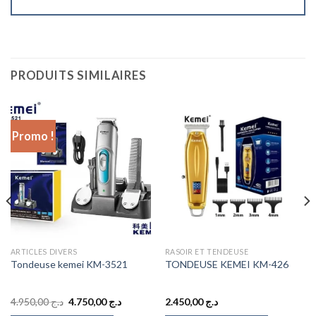
PRODUITS SIMILAIRES
Promo !
ARTICLES DIVERS
RASOIR ET TENDEUSE
Tondeuse kemei KM-3521
TONDEUSE KEMEI KM-426
Le
Le
4.950,00
د.ج
4.750,00
د.ج
2.450,00
د.ج
prix
prix