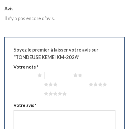
Avis
Il n’y a pas encore d’avis.
Soyez le premier à laisser votre avis sur
“TONDEUSE KEMEI KM-202A”
Votre note
*
1 étoile sur 5
2 étoiles sur 5
3 étoiles sur 5
4 étoiles sur 5
5 étoiles sur 5
Votre avis
*