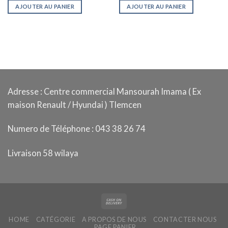
initial
actuel
AJOUTER AU PANIER
AJOUTER AU PANIER
était :
est :
د.ج 4.750,00.
د.ج 4.950,00.
Adresse : Centre commercial Mansourah Imama ( Ex
maison Renault / Hyundai ) Tlemcen
Numero de Téléphone : 043 38 26 74
Livraison 58 wilaya
HOME
CATÉGORIE
A PROPOS DE NOUS
CONTACTER NOUS
PAGE PANIER