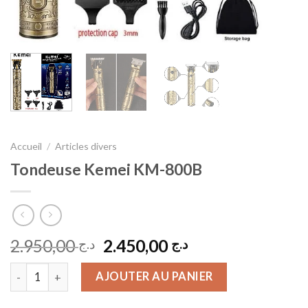
Accueil
/
Articles divers
Tondeuse Kemei KM-800B
Le
Le
2.950,00
2.450,00
د.ج
د.ج
prix
prix
quantité de Tondeuse Kemei KM-800B
initial
actuel
AJOUTER AU PANIER
était :
est :