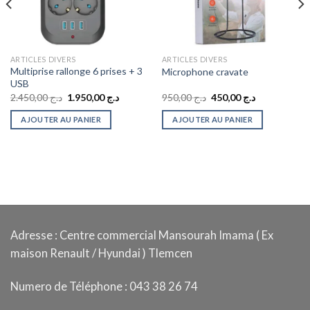
ARTICLES DIVERS
ARTICLES DIVERS
Multiprise rallonge 6 prises + 3
Microphone cravate
USB
Le
Le
Le
Le
2.450,00
د.ج
1.950,00
د.ج
950,00
د.ج
450,00
د.ج
prix
prix
prix
prix
initial
actuel
initial
actuel
AJOUTER AU PANIER
AJOUTER AU PANIER
était :
est :
était :
est :
د.ج 450,00.
د.ج 950,00.
د.ج 1.950,00.
د.ج 2.450,00.
Adresse : Centre commercial Mansourah Imama ( Ex
maison Renault / Hyundai ) Tlemcen
Numero de Téléphone : 043 38 26 74