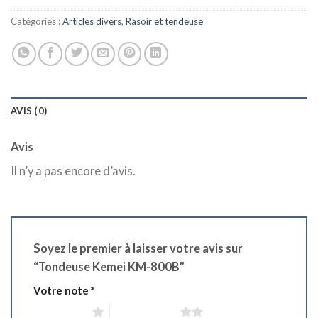
د.ج 2.450,00.
د.ج 2.950,00.
Catégories :
Articles divers
,
Rasoir et tendeuse
AVIS (0)
Avis
Il n’y a pas encore d’avis.
Soyez le premier à laisser votre avis sur
“Tondeuse Kemei KM-800B”
Votre note
*
1 étoile sur 5
2 étoiles sur 5