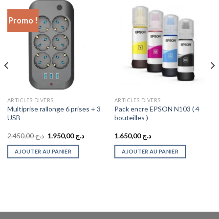
Promo !
ARTICLES DIVERS
ARTICLES DIVERS
Multiprise rallonge 6 prises + 3
Pack encre EPSON N103 ( 4
USB
bouteilles )
Le
Le
2.450,00
د.ج
1.950,00
د.ج
1.650,00
د.ج
prix
prix
initial
actuel
AJOUTER AU PANIER
AJOUTER AU PANIER
était :
est :
د.ج 1.950,00.
د.ج 2.450,00.