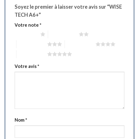
Soyez le premier à laisser votre avis sur “WISE
TECH A6+”
Votre note
*
1 étoile sur 5
2 étoiles sur 5
3 étoiles sur 5
4 étoiles sur 5
5 étoiles sur 5
Votre avis
*
Nom
*