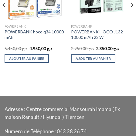
POWERBANK
POWERBANK
POWERBANK hoco q34 10000
POWERBANK HOCO J132
mAh
10000 mAh 22.W
Le
Le
Le
Le
5.450,00
د.ج
4.950,00
د.ج
2.950,00
د.ج
2.850,00
د.ج
prix
prix
prix
prix
initial
actuel
initial
actuel
AJOUTER AU PANIER
AJOUTER AU PANIER
était :
est :
était :
est :
د.ج 2.950,00.
د.ج 4.950,00.
د.ج 5.450,00.
Adresse : Centre commercial Mansourah Imama ( Ex
maison Renault / Hyundai ) Tlemcen
Numero de Téléphone : 043 38 26 74