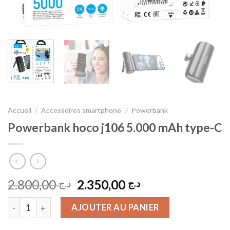
Accueil
/
Accessoires smartphone
/
Powerbank
Powerbank hoco j106 5.000 mAh type-C
Le
Le
2.800,00
2.350,00
د.ج
د.ج
prix
prix
quantité de Powerbank hoco j106 5.000 mAh type-C
initial
actuel
AJOUTER AU PANIER
était :
est :