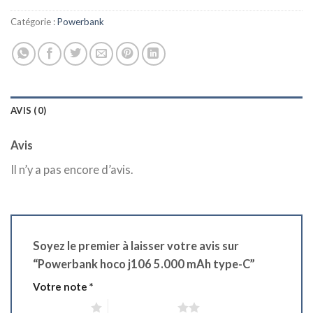
د.ج 2.350,00.
د.ج 2.800,00.
Catégorie :
Powerbank
AVIS (0)
Avis
Il n’y a pas encore d’avis.
Soyez le premier à laisser votre avis sur
“Powerbank hoco j106 5.000 mAh type-C”
Votre note
*
1 étoile sur 5
2 étoiles sur 5