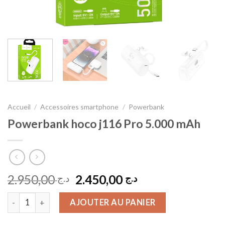
Accueil
/
Accessoires smartphone
/
Powerbank
Powerbank hoco j116 Pro 5.000 mAh
Le
Le
2.950,00
2.450,00
د.ج
د.ج
prix
prix
quantité de Powerbank hoco j116 Pro 5.000 mAh
initial
actuel
AJOUTER AU PANIER
était :
est :