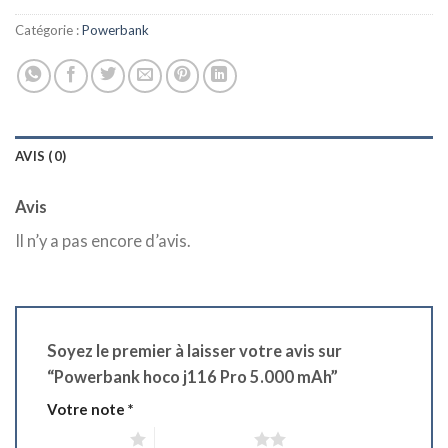
د.ج 2.450,00.
د.ج 2.950,00.
Catégorie :
Powerbank
AVIS (0)
Avis
Il n’y a pas encore d’avis.
Soyez le premier à laisser votre avis sur
“Powerbank hoco j116 Pro 5.000 mAh”
Votre note
*
1 étoile sur 5
2 étoiles sur 5