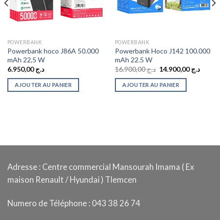
POWERBANK
POWERBANK
Powerbank hoco J86A 50.000
Powerbank Hoco J142 100.000
mAh 22,5 W
mAh 22.5 W
Le
Le
6.950,00
د.ج
16.900,00
د.ج
14.900,00
د.ج
prix
prix
initial
actuel
AJOUTER AU PANIER
AJOUTER AU PANIER
était :
est :
د.ج 16.900,00.
د.ج 750,00.
Adresse : Centre commercial Mansourah Imama ( Ex
maison Renault / Hyundai ) Tlemcen
Numero de Téléphone : 043 38 26 74